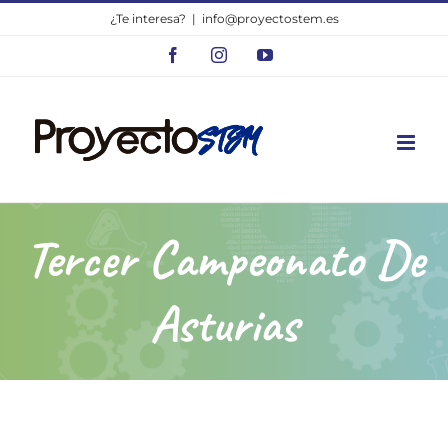
Saltar
¿Te interesa?
|
info@proyectostem.es
al
Facebook
Instagram
YouTube
contenido
Tercer Campeonato De
Asturias