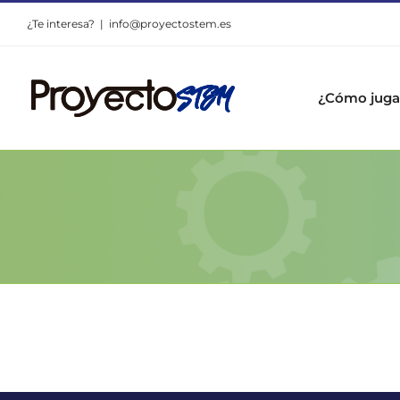
Saltar
¿Te interesa?
|
info@proyectostem.es
al
contenido
¿Cómo juga