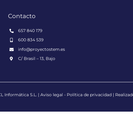
Contacto
657 840 179
600 834 539
info@proyectostem.es
C/ Brasil – 13, Bajo
 Informática S.L. |
Aviso legal
-
Política de privacidad
| Realiza